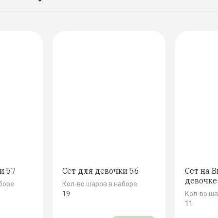
вание
растание
 Я-А
 А-Я
и 57
Сет для девочки 56
Сет на 
девочке
боре
Кол-во шаров в наборе
19
Кол-во ша
11