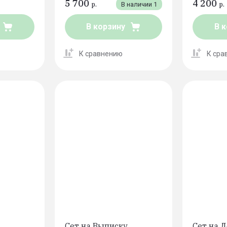
5 700
4 200
р.
В наличии
1
р.
В корзину
В 
К сравнению
К сра
Сет на Выписку
Сет на 