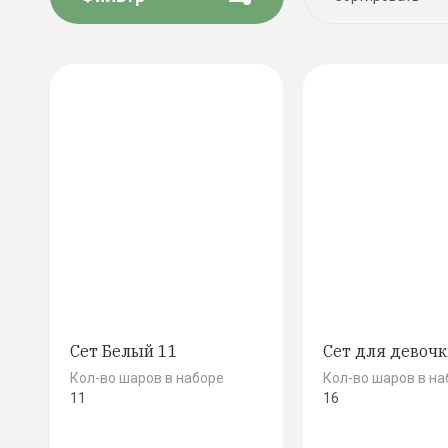
Цена - убы
Цена - воз
Название -
Название -
Сет Белый 11
Сет для девочк
Кол-во шаров в наборе
Кол-во шаров в на
11
16