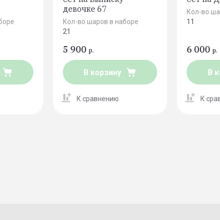
девочке 67
Кол-во ша
боре
Кол-во шаров в наборе
11
21
5 900
6 000
р.
р.
В корзину
В 
К сравнению
К сра