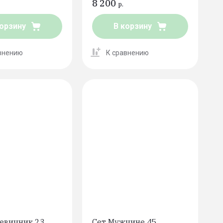
8 200
р.
корзину
В корзину
внению
К сравнению
Девичник 23
Сет Мужчине 45